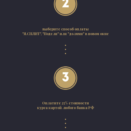
выберите способ оплаты
"Я.СПЛИТ", "Подели" или "долями" в новом окне
Оплатите 25% стоимости
курса картой любого банка РФ