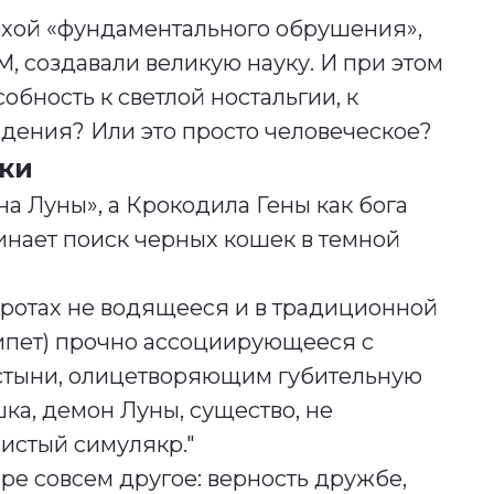
похой «фундаментального обрушения»,
М, создавали великую науку. И при этом
собность к светлой ностальгии, к
дения? Или это просто человеческое?
ки
а Луны», а Крокодила Гены как бога
инает поиск черных кошек в темной
широтах не водящееся и в традиционной
ипет) прочно ассоциирующееся с
пустыни, олицетворяющим губительную
ка, демон Луны, существо, не
истый симулякр."
аре совсем другое: верность дружбе,