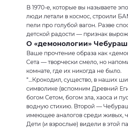
В 1970-е, которые вы называете э
люди летали в космос, строили БА
пели про голубой вагон. Разве спо
детской радости — признак вырож
О «демонологии» Чебураш
Ваше прочтение образа как «демон
Сета — творчески смело, но напом
комнате, где их никогда не было.
"
...Крокодил, существо, в наших 
символике (вспомним Древний Ег
богом Сетом, богом зла, хаоса и 
водную стихию. Второй — Чебураш
имеющее аналогов среди живых, ч
Дети (и взрослые) видели в этой п