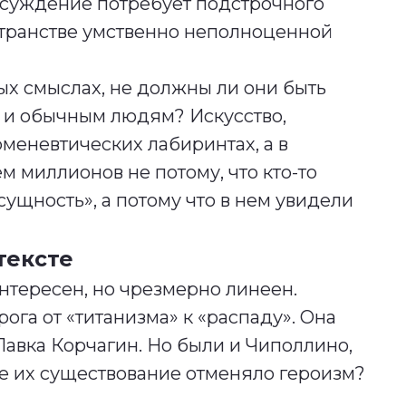
 суждение потребует подстрочного
транстве умственно неполноценной
ых смыслах, не должны ли они быть
о и обычным людям? Искусство,
рменевтических лабиринтах, а в
 миллионов не потому, что кто-то
ущность», а потому что в нем увидели
тексте
нтересен, но чрезмерно линеен.
ога от «титанизма» к «распаду». Она
Павка Корчагин. Но были и Чиполлино,
ве их существование отменяло героизм?