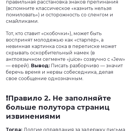
правильная расстановка знаков препинания
(вспомните классическое «казнить нельзя
помиловать») и осторожность со сленгом и
смайликами.
Тот, кто ставит «скобочки»), может быть
воспринят молодежью как «старпёр», а
невинная картинка сока в переписке может
скрывать оскорбительный намек (в
англоязычном сегменте «juice» созвучно с «Jew»
— еврей).
Вывод:
Писать разборчиво — значит
беречь время и нервы собеседника, делая
свое сообщение однозначным.
❗️Правило 2. Не заполняйте
больше полутора страниц
извинениями
Тогда:
Долгие оправдания за задержку письма