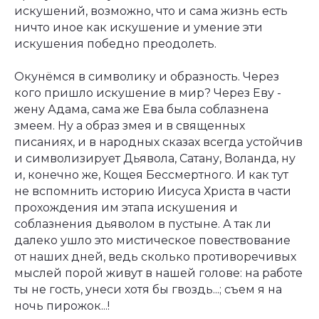
искушений, возможно, что и сама жизнь есть
ничто иное как искушение и умение эти
искушения победно преодолеть.
Окунёмся в символику и образность. Через
кого пришло искушение в мир? Через Еву -
жену Адама, сама же Ева была соблазнена
змеем. Ну а образ змея и в священных
писаниях, и в народных сказах всегда устойчив
и символизирует Дьявола, Сатану, Воланда, ну
и, конечно же, Кощея Бессмертного. И как тут
не вспомнить историю Иисуса Христа в части
прохождения им этапа искушения и
соблазнения дьяволом в пустыне. А так ли
далеко ушло это мистическое повествование
от наших дней, ведь сколько противоречивых
мыслей порой живут в нашей голове: на работе
ты не гость, унеси хотя бы гвоздь...; съем я на
ночь пирожок...!