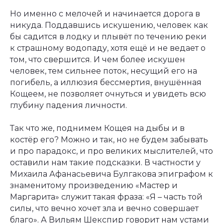
Но именно с мелочей и начинается дорога в
никуда. Поддавшись искушению, человек как
бы садится в лодку и плывёт по течению реки
к страшному водопаду, хотя ещё и не ведает о
том, что свершится. И чем более искушен
человек, тем сильнее поток, несущий его на
погибель, а иллюзия бессмертия, внушённая
Кощеем, не позволяет очнуться и увидеть всю
глубину падения личности.
Так что же, поднимем Кощея на дыбы и в
костёр его? Можно и так, но не будем забывать
и про парадокс, и про великих мыслителей, что
оставили нам такие подсказки. В частности у
Михаила Афанасьевича Булгакова эпиграфом к
знаменитому произведению «Мастер и
Маргарита» служит такая фраза: «Я – часть той
силы, что вечно хочет зла и вечно совершает
благо». А Вильям Шекспир говорит нам устами