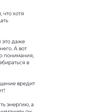
 что хотя
ать
й это даже
его. А вот
о понимания,
збираться в
ощение вредит
т!
ть энергию, а
онимание» он