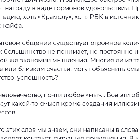
т награду в виде гормонов удовольствия. 
педию, хоть «Крамолу», хоть РБК в источни
 кайфа.
бытовом общении существует огромное колич
 большинство не понимает, но постоянно и
той же экономии мышления. Многие ли из те
е или близким счастья, могут объяснить смы
тство, успешность?
 человечество, почти любое «мы»… Все эти 
есут какой-то смысл кроме создания иллюз
ссов.
то этих слов мы знаем, они написаны в слов
ределяет контекст, ситуацию применения. В 