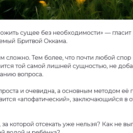
ножить сущее без необходимости» — гласит
емый Бритвой Оккама.
им сложно. Тем более, что почти любой спор 
вится той самой лишней сущностью, не доб
манию вопроса.
проста и очевидна, а основным методом её
овится «апофатический», заключающийся в 
ь, за которой отсекать уже нельзя? Как не в
ей водой и ребёнка?