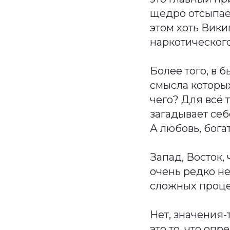
щедро отсыпае
этом хоть Вики
наркотического
Более того, в 
смысла которых
чего? Для всё 
загадывает себ
А любовь, бога
Запад, Восток,
очень редко н
сложных проце
Нет, значения-
это то, что оп