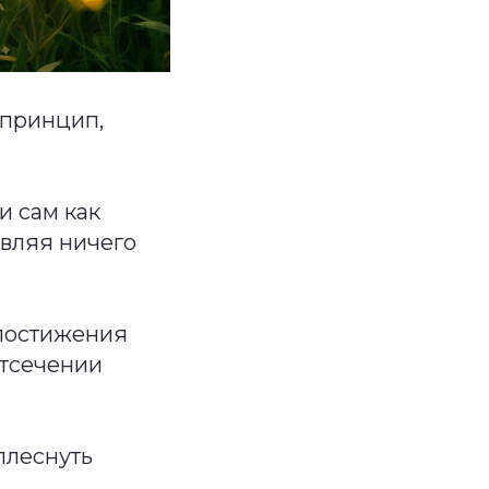
 принцип,
и сам как
авляя ничего
 постижения
отсечении
ыплеснуть