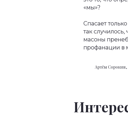
«мы»?
Спасает только
так случилось, 
масоны пренеб
профанации в 
Артём Сорокин,
Интерес