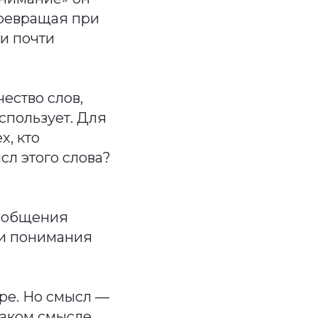
Превращая при
ки почти
ество слов,
спользует. Для
х, кто
сл этого слова?
обобщения
ии понимания
аре. Но смысл —
каком смысле