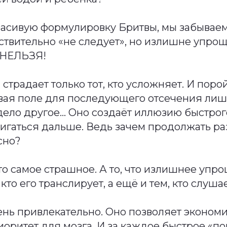
асивую формулировку Бритвы, мы забываем,
ствительно «не следует», но излишне упрощ
 НЕЛЬЗЯ!
страдает только тот, кто усложняет. И поро
вая поле для последующего отсечения лишн
ело другое… Оно создаёт иллюзию быстрог
игаться дальше. Ведь зачем продолжать ра
ясно?
то самое страшное. А то, что излишнее упр
 кто его транслирует, а ещё и тем, кто слушае
нь привлекательно. Оно позволяет экономи
иоритет для мозга. И за каждое быстрое «п