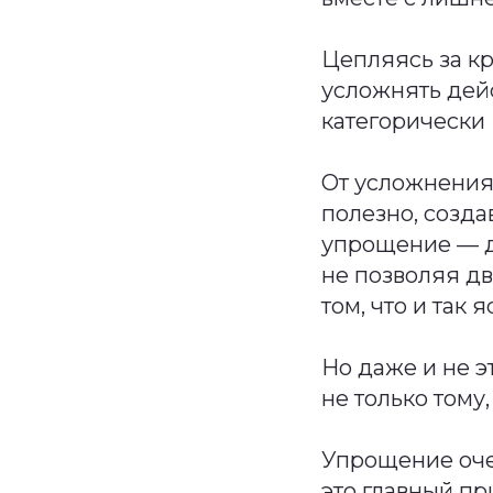
Цепляясь за кр
усложнять дей
категорически
От усложнения 
полезно, созда
упрощение — д
не позволяя дв
том, что и так 
Но даже и не э
не только тому,
Упрощение оче
это главный пр