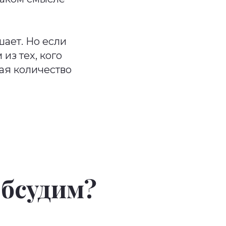
шает. Но если
из тех, кого
ая количество
Обсудим?