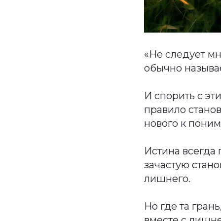
«Не следует м
обычно называ
И спорить с эт
правило стано
нового к пони
Истина всегда 
зачастую стан
лишнего.
Но где та гран
вместе с лишн