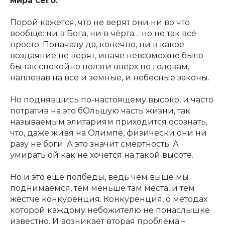
мира сего.
Порой кажется, что не верят они ни во что
вообще: ни в Бога, ни в чёрта… но не так всё
просто. Поначалу да, конечно, ни в какое
воздаяние не верят, иначе невозможно было
бы так спокойно ползти вверх по головам,
наплевав на все и земные, и небесные законы.
Но поднявшись по-настоящему высоко, и часто
потратив на это бОльшую часть жизни, так
называемым элитариям приходится осознать,
что, даже живя на Олимпе, физически они ни
разу не боги. А это значит смертность. А
умирать ой как не хочется на такой высоте.
Но и это ещё полбеды, ведь чем выше мы
поднимаемся, тем меньше там места, и тем
жёстче конкуренция. Конкуренция, о методах
которой каждому небожителю не понаслышке
известно. И возникает вторая проблема –