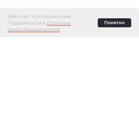
Веб-сайт использует куки.
Подробности в
Политике
Понятно
конфиденциальности
.
Интересно ваше мнение.
Обсудим?
Приходите в Телеграм